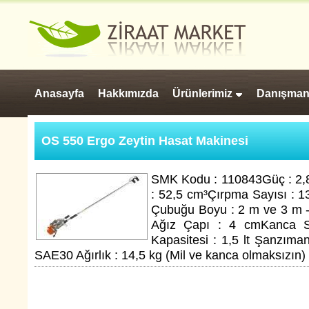
Anasayfa
Hakkımızda
Ürünlerimiz
Danışman
OS 550 Ergo Zeytin Hasat Makinesi
SMK Kodu : 110843Güç : 2,8 
: 52,5 cm³Çırpma Sayısı : 
Çubuğu Boyu : 2 m ve 3 m 
Ağız Çapı : 4 cmKanca S
Kapasitesi : 1,5 lt Şanzıman
SAE30 Ağırlık : 14,5 kg (Mil ve kanca olmaksızın)