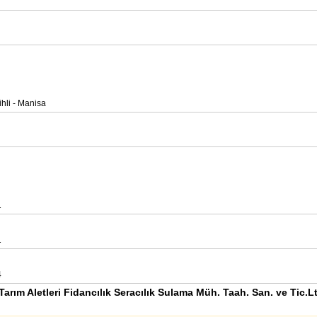
ihli - Manisa
1
1
4
Tarım Aletleri Fidancılık Seracılık Sulama Müh. Taah. San. ve Tic.Lt