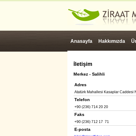
Anasayfa
Hakkımızda
Ür
İletişim
Merkez - Salihli
Adres
Atatürk Mahallesi Kasaplar Caddesi N
Telefon
+90 (236) 714 20 20
Faks
+90 (236) 712 17 71
E-posta