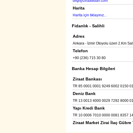
bilgi@ziraatfidan.com
Harita
Harita için tıklayınız...
Fidanlık - Salihli
Adres
Ankara - İzmir Otoyolu üzeri 2.Km Sal
Telefon
+90 (236) 715 30 80
Banka Hesap Bilgileri
Ziraat Bankası
TR 85 0001 0001 9249 6002 0150 0
Deniz Bank
TR 13 0013 4000 0029 7292 8000 0
Yapı Kredi Bank
TR 10 0006 7010 0000 0081 8357 1
Ziraat Market Zirai İlaç Gübre 